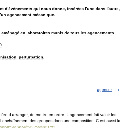
et
d
'
événements
qui
nous
donne
,
insérées
l
'
une
dans
l
'
autre
,
'
un
agencement
mécanique
.
é
aménagé
en
laboratoires
munis
de
tous
les
agencements
9
.
nisation
,
perturbation
.
agencer
d arranger, de mettre en ordre. L agencement fait valoir les
 l enchaînement des groupes dans une composition. C est aussi la
tionnaire de l'Académie Française 1798