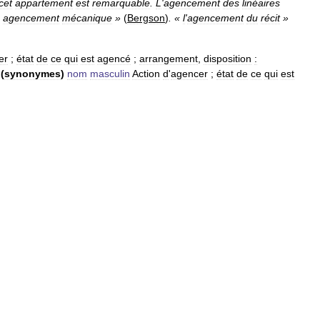
cet
appartement
est
remarquable
.
L
'
agencement
des
linéaires
agencement
mécanique
»
(
Bergson
)
. «
l
'
agencement
du
récit
»
er
;
état
de
ce
qui
est
agencé
;
arrangement
,
disposition
:
(
synonymes
)
nom
masculin
Action
d
'
agencer
;
état
de
ce
qui
est