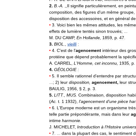
2
.
B
.-
A
.
,,
Il
signifie
particulièrement
,
en
peint
composition
,
des
figures
d
'
un
même
groupe
,
disposition
des
accessoires
,
et
en
général
de
•
3
.
Voici
bien
les
mêmes
attitudes
,
les
même
effets
de
lumière
tentés
sinon
trouvés
; ...
M
.
DU
CAMP
,
En
Hollande
,
1859
,
p
.
47
.
3
.
BIOL
.,
vieilli
:
•
4
.
C
'
est
de
l
'
agencement
intérieur
des
gro
protéine
que
dépend
probablement
la
spécifi
A
.
CARREL
,
L
'
Homme
,
cet
inconnu
,
1935
,
p
4
.
GÉOLOGIE
:
•
5
.
Il
semble
rationnel
d
'
entendre
par
structu
...;
2
)
leur
disposition
,
agencement
,
leur
stru
BAULIG
,
1956
, §
2
,
p
.
3
.
5
.
LITT
.,
MUS
.
Combinaison
,
disposition
habi
(
Ac
.
t
.
1
1932
),
l
'
agencement
d
'
une
pièce
ha
•
6
.
L
'
Europe
moderne
est
un
organisme
très
telle
partie
prépondérante
,
mais
dans
leur
ag
intime
harmonie
.
J
.
MICHELET
,
Introduction
à
l
'
Histoire
univers
•
7
. ...
dans
la
plupart
des
cas
,
le
sentiment
d