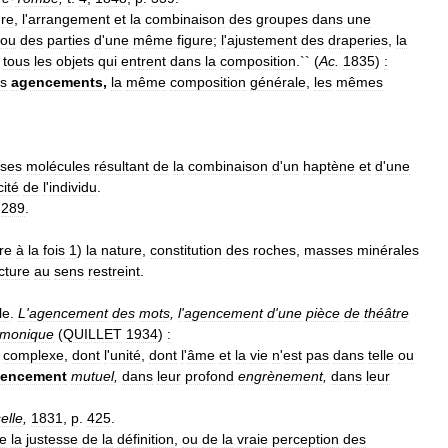
ure
,
l
'
arrangement
et
la
combinaison
des
groupes
dans
une
ou
des
parties
d
'
une
même
figure
;
l
'
ajustement
des
draperies
,
la
tous
les
objets
qui
entrent
dans
la
composition
.`` (
Ac
.
1835
)
:
s
agencements
,
la
même
composition
générale
,
les
mêmes
sses
molécules
résultant
de
la
combinaison
d
'
un
haptène
et
d
'
une
cité
de
l
'
individu
.
.
289
.
re
à
la
fois
1
)
la
nature
,
constitution
des
roches
,
masses
minérales
cture
au
sens
restreint
.
le
.
L
'
agencement
des
mots
,
l
'
agencement
d
'
une
pièce
de
théâtre
rmonique
(
QUILLET
1934
)
:
complexe
,
dont
l
'
unité
,
dont
l
'
âme
et
la
vie
n
'
est
pas
dans
telle
ou
encement
mutuel
,
dans
leur
profond
engrènement
,
dans
leur
elle
,
1831
,
p
.
425
.
e
la
justesse
de
la
définition
,
ou
de
la
vraie
perception
des