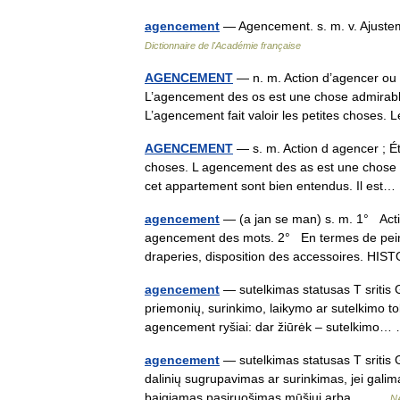
agencement
— Agencement. s. m. v. Ajuste
Dictionnaire de l'Académie française
AGENCEMENT
— n. m. Action d’agencer ou 
L’agencement des os est une chose admirabl
L’agencement fait valoir les petites chose
AGENCEMENT
— s. m. Action d agencer ; Ét
choses. L agencement des as est une chose 
cet appartement sont bien entendus. Il es
agencement
— (a jan se man) s. m. 1° Acti
agencement des mots. 2° En termes de peint
draperies, disposition des accessoires.
agencement
— sutelkimas statusas T sritis G
priemonių, surinkimo, laikymo ar sutelkimo to
agencement ryšiai: dar žiūrėk – sutelkim
agencement
— sutelkimas statusas T sritis 
dalinių sugrupavimas ar surinkimas, jei galima,
baigiamas pasiruošimas mūšiui arba… …
NA