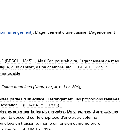
ion
,
arrangement
).
L
'
agencement
d
'
une
cuisine
.
L
'
agencement
e
`` (
BESCH
.
1845
). ,,
Ainsi
l
'
on
pourrait
dire
,
l
'
agencement
de
mes
tique
,
d
'
un
cabinet
,
d
'
une
chambre
,
etc
.`` (
BESCH
.
1845
)
:
emarquable
.
e
affaires
humaines
(
Nouv
.
Lar
.
ill
.
et
Lar
.
20
).
entes
parties
d
'
un
édifice
:
l
'
arrangement
,
les
proportions
relatives
décoration
.`` (
CHABAT
t
.
1
1875
)
:
des
agencements
les
plus
répétés
.
Du
chapiteau
d
'
une
colonne
pointe
descend
sur
le
chapiteau
d
'
une
autre
colonne
en
élève
un
troisième
,
même
dimension
et
même
ordre
.
re
-
Tombe
,
t
.
4
,
1848
,
p
.
339
.