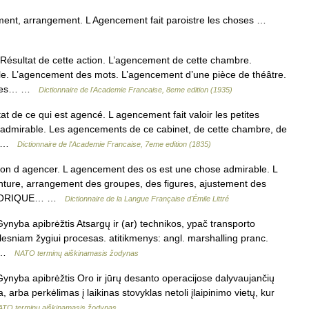
ment, arrangement. L Agencement fait paroistre les choses …
Résultat de cette action. L’agencement de cette chambre.
e. L’agencement des mots. L’agencement d’une pièce de théâtre.
s. Les… …
Dictionnaire de l'Academie Francaise, 8eme edition (1935)
at de ce qui est agencé. L agencement fait valoir les petites
admirable. Les agencements de ce cabinet, de cette chambre, de
t… …
Dictionnaire de l'Academie Francaise, 7eme edition (1835)
on d agencer. L agencement des os est une chose admirable. L
ure, arrangement des groupes, des figures, ajustement des
 HISTORIQUE… …
Dictionnaire de la Langue Française d'Émile Littré
ynyba apibrėžtis Atsargų ir (ar) technikos, ypač transporto
lesniam žygiui procesas. atitikmenys: angl. marshalling pranc.
o… …
NATO terminų aiškinamasis žodynas
Gynyba apibrėžtis Oro ir jūrų desanto operacijose dalyvaujančių
 arba perkėlimas į laikinas stovyklas netoli įlaipinimo vietų, kur
TO terminų aiškinamasis žodynas