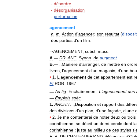
-
désordre
-
désorganisation
-
perturbation
agencement
n
.
m
.
Action
d
'
agencer
;
son
résultat
(
disposit
des
parties
d
'
un
film
.
⇒
AGENCEMENT
,
subst
.
masc
.
A
.—
DR
.
ANC
.
Synon
.
de
augment
.
B
.—
,,
Manière
d
'
arranger
,
de
mettre
en
ordr
livres
,
l
'
agencement
d
'
un
magasin
,
d
'
une
bou
•
1
.
L
'
agencement
de
cet
appartement
est
r
Pt
ROB
.
1967
.
—
Au
fig
.
Enchaînement
.
L
'
agencement
des
—
Emplois
spéc
.
1
.
ARCHIT
.
,,
Disposition
et
rapport
des
différ
des
divisions
d
'
un
plan
,
d
'
une
façade
,
d
'
une
•
2
.
Je
me
contenterai
de
noter
deux
ou
trois
corinthienne
,
se
décrit
un
demi
-
cercle
dont
la
corinthienne
:
juste
au
milieu
de
ces
styles
s
'
F
.-
R
.
DE
CHATEAUBRIAND
,
Mémoires
d
'
Out