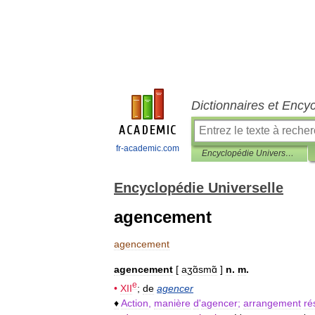
Dictionnaires et Ency
fr-academic.com
Encyclopédie Universelle
Encyclopédie Universelle
agencement
agencement
agencement
[
aʒɑ̃smɑ̃
]
n
.
m
.
e
•
XII
;
de
agencer
♦
Action
,
manière
d
'
agencer
;
arrangement
ré