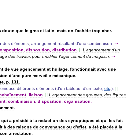
s
doute
que
le
grec
et
latin
,
mais
on
l
'
achète
trop
cher
.
r
des
éléments
;
arrangement
résultant
d
'
une
combinaison
.
⇒
omposition
,
disposition
,
distribution
.
||
L
'
agencement
d
'
un
agé
des
travaux
pour
modifier
l
'
agencement
du
magasin
.
⇒
nt
de
vue
agencement
et
huilage
,
fonctionnait
avec
une
sion
d
'
une
pure
merveille
mécanique
.
ue
,
p
.
131
.
onieuse
différents
éléments
(
d
'
un
tableau
,
d
'
un
texte
,
etc
.).
||
nchaînement
,
liaison
.
||
L
'
agencement
des
groupes
,
des
figures
,
ent
,
combinaison
,
disposition
,
organisation
.
cement
.
qui
a
présidé
à
la
rédaction
des
synoptiques
et
qui
les
fait
it
à
des
raisons
de
convenance
ou
d
'
effet
,
a
été
placée
à
la
son
arrestation
.