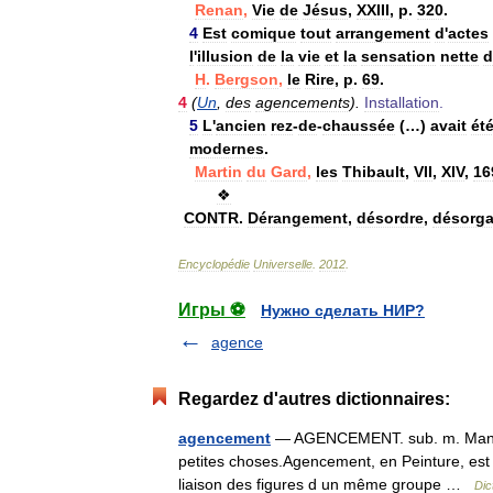
Renan
,
Vie
de
Jésus
,
XXIII
,
p
.
320
.
4
Est
comique
tout
arrangement
d
'
actes
l
'
illusion
de
la
vie
et
la
sensation
nette
d
H
.
Bergson
,
le
Rire
,
p
.
69
.
4
(
Un
,
des
agencements
).
Installation
.
5
L
'
ancien
rez
-
de
-
chaussée
(…)
avait
ét
modernes
.
Martin
du
Gard
,
les
Thibault
,
VII
,
XIV
,
16
❖
CONTR
.
Dérangement
,
désordre
,
désorga
Encyclopédie
Universelle
.
2012
.
Игры ⚽
Нужно сделать НИР?
agence
Regardez d'autres dictionnaires:
agencement
— AGENCEMENT. sub. m. Manière 
petites choses.Agencement, en Peinture, est
liaison des figures d un même groupe …
Dic