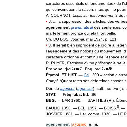
caractères
essentiels
et
fondamentaux
de
l
'
i
qui
convainquent
la
raison
,
mais
qui
ne
pourr
A
.
COURNOT
,
Essai
sur
les
fondements
de
n
•
8
. ...
la
suppression
des
articles
,
des
verbe
agencement
grammatical
des
sentences
,
co
martellement
bronzé
qui
était
fort
belle
.
Ch
.
DU
BOS
,
Journal
,
mai
1924
,
p
.
121
.
•
9
.
Il
serait
bien
imprudent
de
croire
à
l
'
étern
l
'
agencement
des
notions
du
mouvement
,
d
'
caractère
ordonné
et
continu
de
l
'
espace
et
R
.
RUYER
,
Esquisse
d
'
une
philosophie
de
la
Prononc
.
:
[
].
Enq
.
:
/
/.
Étymol
.
ET
HIST
. —
Ca
1200
«
action
d
'
arra
Compl
.
:
Quant
totes
ses
deforeines
choses
s
Dér
.
de
agencer
(
agencier
);
suff
.
-
ement
(
-
me
STAT
. —
Fréq
.
abs
.
litt
.
:
86
.
BBG
. —
BAR
1960
. —
BARTHES
(
R
.).
Éléme
8
BAULIG
1956
. —
BÉL
.
1957
. —
BOISS
.
. —
JOSSIER
1881
. —
Lar
.
comm
.
1930
. —
LE
R
agencement
[
aʒɑ̃smɑ̃
]
n
.
m
.