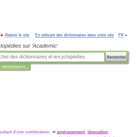
Retenir le site
En utilisant des dictionnaires dans votre site
FR
clopédies sur 'Academic'
Recherche!
interprétations
sultant
d
'
une
combinaison
.
⇒
aménagement
,
disposition
,