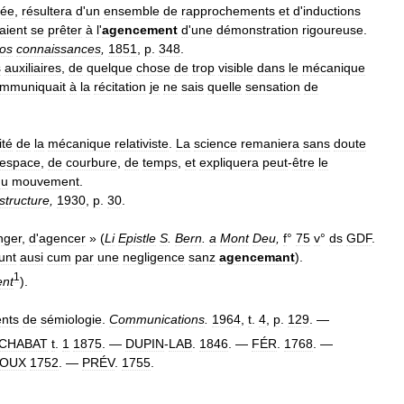
dée
,
résultera
d
'
un
ensemble
de
rapprochements
et
d
'
inductions
aient
se
prêter
à
l
'
agencement
d
'
une
démonstration
rigoureuse
.
os
connaissances
,
1851
,
p
.
348
.
s
auxiliaires
,
de
quelque
chose
de
trop
visible
dans
le
mécanique
mmuniquait
à
la
récitation
je
ne
sais
quelle
sensation
de
ité
de
la
mécanique
relativiste
.
La
science
remaniera
sans
doute
espace
,
de
courbure
,
de
temps
,
et
expliquera
peut
-
être
le
du
mouvement
.
structure
,
1930
,
p
.
30
.
nger
,
d
'
agencer
» (
Li
Epistle
S
.
Bern
.
a
Mont
Deu
,
f
°
75
v
°
ds
GDF
.
unt
ausi
cum
par
une
negligence
sanz
agencemant
).
1
nt
).
nts
de
sémiologie
.
Communications
.
1964
,
t
.
4
,
p
.
129
. —
CHABAT
t
.
1
1875
. —
DUPIN
-
LAB
.
1846
. —
FÉR
.
1768
. —
OUX
1752
. —
PRÉV
.
1755
.