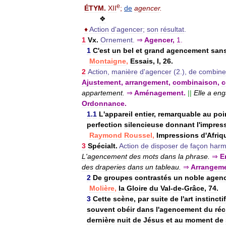
e
ÉTYM
.
XII
;
de
agencer
.
❖
♦
Action
d
'
agencer
;
son
résultat
.
1
Vx
.
Ornement
.
⇒
Agencer
,
1
.
1
C
'
est
un
bel
et
grand
agencement
san
Montaigne
,
Essais
,
I
,
26
.
2
Action
,
manière
d
'
agencer
(
2
.),
de
combine
Ajustement
,
arrangement
,
combinaison
,
c
appartement
.
⇒
Aménagement
.
||
Elle
a
eng
Ordonnance
.
1
.
1
L
'
appareil
entier
,
remarquable
au
poi
perfection
silencieuse
donnant
l
'
impres
Raymond
Roussel
,
Impressions
d
'
Afriq
3
Spécialt
.
Action
de
disposer
de
façon
harm
L
'
agencement
des
mots
dans
la
phrase
.
⇒
E
des
draperies
dans
un
tableau
.
⇒
Arrangem
2
De
groupes
contrastés
un
noble
agen
Molière
,
la
Gloire
du
Val
-
de
-
Grâce
,
74
.
3
Cette
scène
,
par
suite
de
l
'
art
instinctif
souvent
obéir
dans
l
'
agencement
du
réc
dernière
nuit
de
Jésus
et
au
moment
de